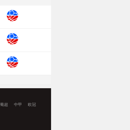
葡超
中甲
欧冠