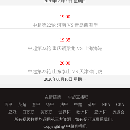
2026年08月09日 星期日
19:00
中超第22轮 河南 VS 青岛西海岸
19:35
中超第22轮 重庆铜梁龙 VS 上海海港
20:00
中超第22轮 山东泰山 VS 天津津门虎
2026年08月10日 星期一
友情链接
中超直播吧
西甲
英超
意甲
德甲
法甲
中超
荷甲
NBA
CBA
亚冠
日职联
美职联
世界杯
欧洲杯
亚洲杯
奥运会
所有视频数据均调用第三方资源，如有疑问请联系我们。
Copyright @ 中超直播吧