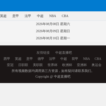
英超
意甲
法甲
中超
NBA
CBA
2026年08月08日 星期六
2026年08月09日 星期日
2026年08月10日 星期一
友情链接
中超直播吧
西甲
英超
意甲
德甲
法甲
中超
荷甲
NBA
CBA
亚冠
日职联
美职联
世界杯
欧洲杯
亚洲杯
奥运会
所有视频数据均调用第三方资源，如有疑问请联系我们。
Copyright @ 中超直播吧