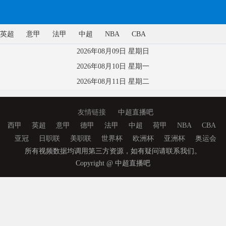
英超
意甲
法甲
中超
NBA
CBA
2026年08月09日 星期日
2026年08月10日 星期一
2026年08月11日 星期二
友情链接
中超直播吧
西甲
英超
意甲
德甲
法甲
中超
荷甲
NBA
CBA
亚冠
日职联
美职联
世界杯
欧洲杯
亚洲杯
奥运会
所有视频数据均调用第三方资源，如有疑问请联系我们。
Copyright @ 中超直播吧