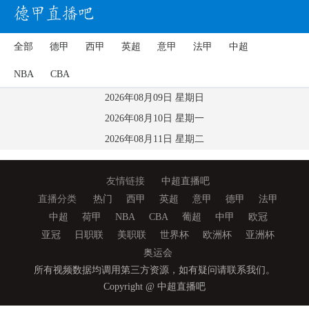
全部
德甲
西甲
英超
意甲
法甲
中超
NBA
CBA
2026年08月09日 星期日
2026年08月10日 星期一
2026年08月11日 星期二
友情链接
中超直播吧
直播分类
热门
西甲
英超
意甲
德甲
法甲
中超
荷甲
NBA
CBA
葡超
中甲
欧冠
亚冠
日职联
美职联
世界杯
欧洲杯
亚洲杯
奥运会
所有视频数据均调用第三方资源，如有疑问请联系我们。
Copyright @ 中超直播吧